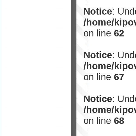
Notice
: Unde
/home/kipov
on line
62
Notice
: Unde
/home/kipov
on line
67
Notice
: Unde
/home/kipov
on line
68