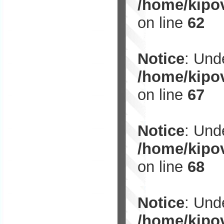
/home/kipov
on line
62
Notice
: Unde
/home/kipov
on line
67
Notice
: Unde
/home/kipov
on line
68
Notice
: Unde
/home/kipov