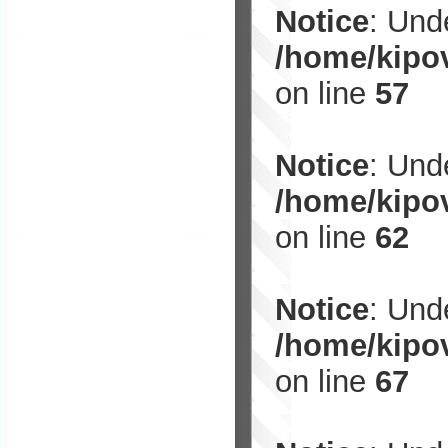
Notice
: Unde
/home/kipov
on line
57
Notice
: Unde
/home/kipov
on line
62
Notice
: Unde
/home/kipov
on line
67