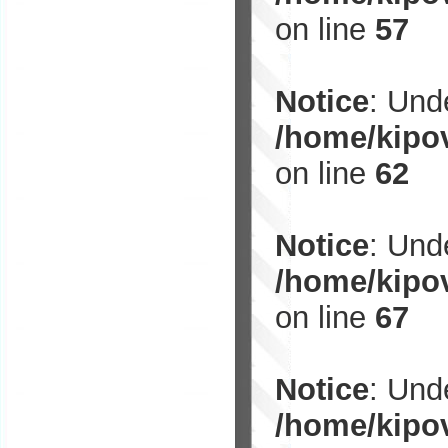
on line
57
Notice
: Unde
/home/kipov
on line
62
Notice
: Unde
/home/kipov
on line
67
Notice
: Unde
/home/kipov