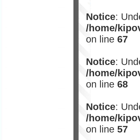
Notice
: Unde
/home/kipov
on line
67
Notice
: Unde
/home/kipov
on line
68
Notice
: Unde
/home/kipov
on line
57