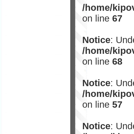
/home/kipov
on line
67
Notice
: Unde
/home/kipov
on line
68
Notice
: Unde
/home/kipov
on line
57
Notice
: Unde